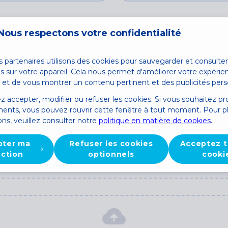
Nous respectons votre confidentialité
 partenaires utilisons des cookies pour sauvegarder et consulte
s sur votre appareil. Cela nous permet d'améliorer votre expérie
ur et de vous montrer un contenu pertinent et des publicités pers
 accepter, modifier ou refuser les cookies. Si vous souhaitez pr
ents, vous pouvez rouvrir cette fenêtre à tout moment. Pour p
ons, veuillez consulter notre
politique en matière de cookies
.
CV
pter ma
Refuser les cookies
Acceptez t
ection
optionnels
cooki
posez vos documents ici pour les télécharger
ou