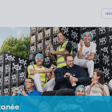
reto
tanée