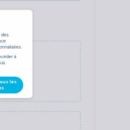
r des
nce
onnalisées.
océder à
lus
ous les
es
Feuilleter